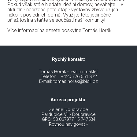
Pokud však stále hledáte ideální domov, neváhejte – v
aktuálně nabízené páté etapě výstavby zbývá už jen
několik posledních domů. Využijte této jedinečné
příležitosti a staňte se součástí naší komunity!
Více informací naleznete poskytne Tomáš Horák.
Rychlý kontakt:
Tomáš Horák - realitní makléř
Telefon : +420 776 654 372
E-mail: tomas.horak@bidli.cz
Adresa projektu:
Zelené Doubravice
Pardubice VII - Doubravice
GPS: 50.067977,15.747534
Rovnou navigovat