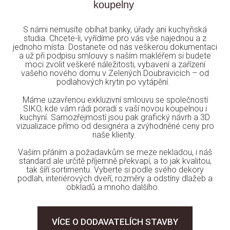
koupelny
S námi nemusíte obíhat banky, úřady ani kuchyňská
studia. Chcete-li, vyřídíme pro vás vše najednou a z
jednoho místa. Dostanete od nás veškerou dokumentaci
a už při podpisu smlouvy s naším makléřem si budete
moci zvolit veškeré náležitosti, vybavení a zařízení
vašeho nového domu v Zelených Doubravicích – od
podlahových krytin po vytápění.
Máme uzavřenou exkluzivní smlouvu se společností
SIKO, kde vám rádi poradí s vaší novou koupelnou i
kuchyní. Samozřejmostí jsou pak grafický návrh a 3D
vizualizace přímo od designéra a zvýhodněné ceny pro
naše klienty.
Vašim přáním a požadavkům se meze nekladou, i náš
standard ale určitě příjemně překvapí, a to jak kvalitou,
tak šíří sortimentu. Vyberte si podle svého dekory
podlah, interiérových dveří, rozměry a odstíny dlažeb a
obkladů a mnoho dalšího.
VÍCE O DODAVATELÍCH STAVBY