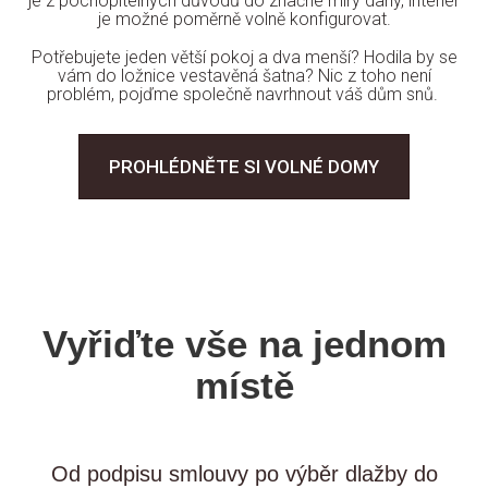
je z pochopitelných důvodů do značné míry daný, interiér
je možné poměrně volně konfigurovat.
Potřebujete jeden větší pokoj a dva menší? Hodila by se
vám do ložnice vestavěná šatna? Nic z toho není
problém, pojďme společně navrhnout váš dům snů.
PROHLÉDNĚTE SI VOLNÉ DOMY
Vyřiďte vše na jednom
místě
Od podpisu smlouvy po výběr dlažby do