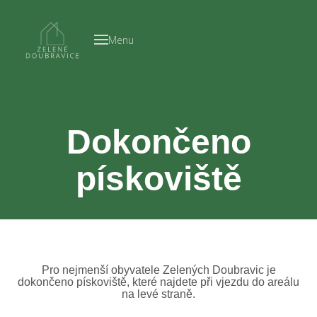
ÚV
Menu
PRO
ZV
HYP
ÚS
Dokončeno
DOD
pískoviště
STA
LOK
NOV
NA
Pro nejmenší obyvatele Zelených Doubravic je
dokončeno pískoviště, které najdete při vjezdu do areálu
na levé straně.