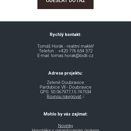
ODESLAT DOTAZ
Rychlý kontakt:
Tomáš Horák - realitní makléř
Telefon : +420 776 654 372
E-mail: tomas.horak@bidli.cz
Adresa projektu:
Zelené Doubravice
Pardubice VII - Doubravice
GPS: 50.067977,15.747534
Rovnou navigovat
Mohlo by vás zajímat:
Novinky
Hypotéka s garantovaným úrokem