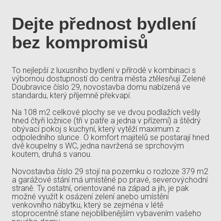
Dejte přednost bydlení
bez kompromisů
To nejlepší z luxusního bydlení v přírodě v kombinaci s
výbornou dostupností do centra města ztělesňují Zelené
Doubravice číslo 29, novostavba domu nabízená ve
standardu, který příjemně překvapí.
Na 108 m2 celkové plochy se ve dvou podlažích vešly
hned čtyři ložnice (tři v patře a jedna v přízemí) a štědrý
obývací pokoj s kuchyní, který vytěží maximum z
odpoledního slunce. O komfort majitelů se postarají hned
dvě koupelny s WC, jedna navržená se sprchovým
koutem, druhá s vanou.
Novostavba číslo 29 stojí na pozemku o rozloze 379 m2
a garážové stání má umístěné po pravé, severovýchodní
straně. Ty ostatní, orientované na západ a jih, je pak
možné využít k osázení zelení anebo umístění
venkovního nábytku, který se zejména v létě
stoprocentně stane nejoblíbenějším vybavením vašeho