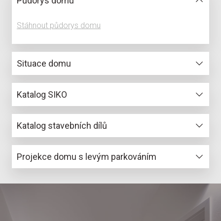
Půdorys domu
Stáhnout půdorys domu
Situace domu
Stáhnout situační nákres
Katalog SIKO
Stáhnout katalog SIKO
Katalog stavebních dílů
Stáhnout katalog
Projekce domu s levým parkováním
Stáhnout projekci přízemí
Stáhnout projekci podkroví