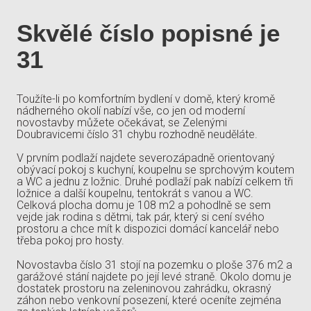
Skvělé číslo popisné je
31
Toužíte-li po komfortním bydlení v domě, který kromě
nádherného okolí nabízí vše, co jen od moderní
novostavby můžete očekávat, se Zelenými
Doubravicemi číslo 31 chybu rozhodně neuděláte.
V prvním podlaží najdete severozápadně orientovaný
obývací pokoj s kuchyní, koupelnu se sprchovým koutem
a WC a jednu z ložnic. Druhé podlaží pak nabízí celkem tři
ložnice a další koupelnu, tentokrát s vanou a WC.
Celková plocha domu je 108 m2 a pohodlně se sem
vejde jak rodina s dětmi, tak pár, který si cení svého
prostoru a chce mít k dispozici domácí kancelář nebo
třeba pokoj pro hosty.
Novostavba číslo 31 stojí na pozemku o ploše 376 m2 a
garážové stání najdete po její levé straně. Okolo domu je
dostatek prostoru na zeleninovou zahrádku, okrasný
záhon nebo venkovní posezení, které oceníte zejména